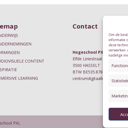
temap
Contact
Om de beste
NDERWIJS
informatie 
NDERNEMINGEN
deze techno
verwerken. 
Hogeschool PXL
ORMINGEN
nadelige in
Elfde Liniestraat 24A
UDIOVISUELE CONTENT
3500 HASSELT
Function
SPIRATIE
BTW BE535.878.874
MMERSIVE LEARNING
centrumdigitaalleren@pxl.be
Statistie
Marketin
Acc
eschool PXL