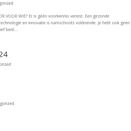
gorized
OR WIE? Er is géén voorkennis vereist. Een gezonde
technologie en innovatie is ruimschoots voldoende. Je hebt ook geen
f bent....
24
orized
gorized