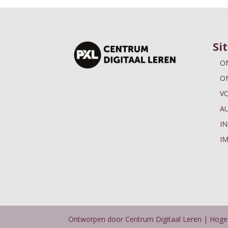
Si
O
O
V
A
IN
I
Ontworpen door Centrum Digitaal Leren | Hog